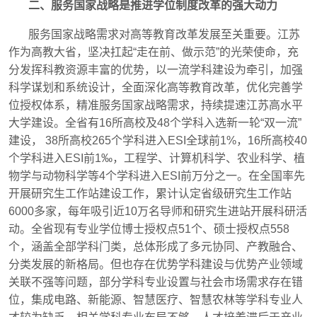
二、服务国家战略是推进学位制度改革的强大动力
服务国家战略需求对高等教育改革发展至关重要。江苏
作为高教大省，坚决扛起“走在前、做示范”的光荣使命，充
分发挥科教资源丰富的优势，以一流学科建设为牵引，加强
科学谋划和系统设计，全面深化高等教育改革，优化完善学
位授权体系，精准服务国家战略需求，持续提速江苏高水平
大学建设。全省有
16
所高校及
48
个学科入选新一轮“双一流”
建设，
38
所高校
265
个学科进入
ESI
全球前
1%
，
16
所高校
40
个学科进入
ESI
前
1
‰，工程学、计算机科学、农业科学、植
物学与动物科学等
4
个学科进入
ESI
前万分之一。在全国率先
开展研究生工作站建设工作，累计认定省级研究生工作站
6000
多家，每年吸引近
10
万名导师和研究生进站开展科研活
动。全省现有专业学位博士授权点
51
个、硕士授权点
558
个，涵盖全部学科门类，总体形成了多元协同、产教融合、
分类发展的新格局。但也存在优势学科建设与优势产业领域
关联不强等问题，部分学科专业设置与社会市场需求存在错
位，集成电路、新能源、智慧医疗、智慧农林等学科专业人