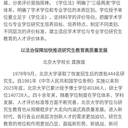
展，分类评价是指挥棒。《学位法》明确了“三级两类”学位
体系，明确了学术学位和专业学位的本质区别。学位授予单
位要立足于《学位法》，坚持科学的评价导向，把握学术学
位与专业学位研究生培养目标、培养特点，制定不同类别、
不同层次的评价标准，建立适应学术学位与专业学位研究生
教育的人才评价体系。
以法治保障加快推进研究生教育高质量发展
北京大学校长
龚旗煌
1978
年
9
月，北京大学录取了恢复招生后的首批
444
名研
究生。自
1981
年《中华人民共和国学位条例》实施以来到
2023
年底，北京大学已累计授予博士学位
40186
人，硕士学
位
140728
人。四十余年来，随着学位制度在学位体系、学科
发展、人才评价标准等方面不断完善，北京大学的学位与研
究生教育也从规模稳步扩大走向内涵式高质量发展。进入新
时代，各行各业对高层次创新人才的需求更加迫切，研究生
教育的地位和作用更加凸显，面临新形势、新挑战、新问