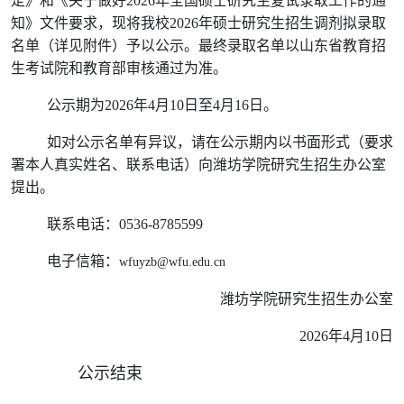
定》和《关于做好
202
6年全国硕士研究生复试录取工作的通
知》文件要求，现将我校
202
6年硕士研究生招生调剂拟录取
名单（详见附件）予以公示。最终录取名单以山东省教育招
生考试院和教育部审核通过为准。
公示期为
202
6年
4
月
1
0日至
4
月
1
6日。
如对公示名单有异议，请在公示期内以书面形式（要求
署本人真实姓名、联系电话）向潍坊学院研究生招生办公室
提出。
联系电话：
0536-8785599
电子信箱：
wfuyzb@wfu.edu.cn
潍坊学院研究生招生办公室
202
6年
4
月
1
0
日
公示结束